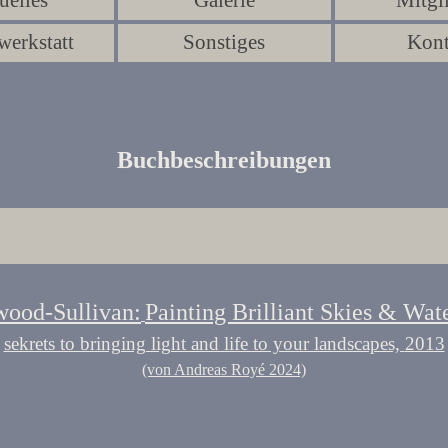
uelles
Galerie
Mitgl
▼
▼
werkstatt
Sonstiges
Kont
▼
▼
Buchbeschreibungen
.
ood-Sullivan:
Painting Brilliant Skies & Wate
sekrets to bringing light and life to your landscapes,
2013
(von Andreas Royé 2024)