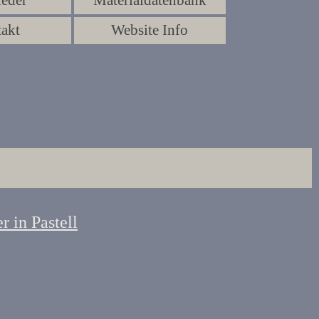
ieder
Materialdatenbank
▼
akt
Website Info
▼
r in Pastell