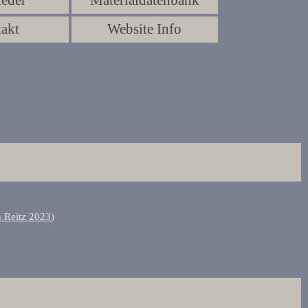
ieder
Materialdatenbank
▼
akt
Website Info
▼
n Reitz 2023
)