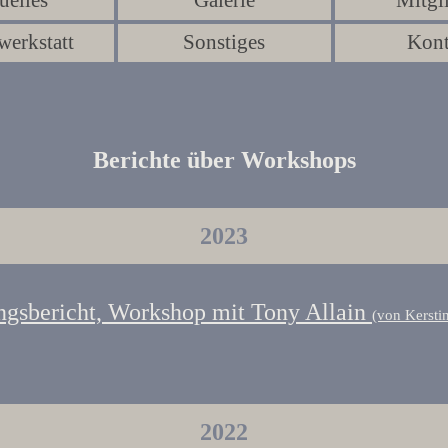
uelles
Galerie
Mitgl
▼
▼
werkstatt
Sonstiges
Kont
▼
▼
Berichte über Workshops
2023
ngsbericht, Workshop mit Tony Allain
(von Kersti
2022