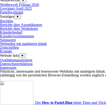
Wettbewerbe
▼
Wettbewerb Februar 2026
Gewinner April 2025
Pastellwerkstatt
Sonstiges
▼
Buchtips
Berichte über Ausstellungen
Berichte über Workshops
Künstlerbedarf
Künstlervereinigungen
Sponsoren
Webseiten mit staubigem Inhalt
Zeitschriften
Kontakt
Website Info
▼
Qualitätsmanagement
Datenschutzerklärung
Impressum
Nützliche, interessante und lesenswerte Weblinks mit staubigem Inhalt.
(abhängig von der persönlichen Browser-Einstellung werden englisch 
.
Der
How to Pastel-Blog
bietet Tipps und Trick