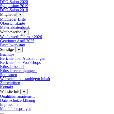
DPG-Salon 2020
Symposium 2019
DPG-Salon 2018
Mitglieder
▼
Mitglieder-Liste
Übersichtskarte
Materialdatenbank
Wettbewerbe
▼
Wettbewerb Februar 2026
Gewinner April 2025
Pastellwerkstatt
Sonstiges
▼
Buchtips
Berichte über Ausstellungen
Berichte über Workshops
Künstlerbedarf
Künstlervereinigungen
Sponsoren
Webseiten mit staubigem Inhalt
Zeitschriften
Kontakt
Website Info
▼
Qualitätsmanagement
Datenschutzerklärung
Impressum
Menü überspringen