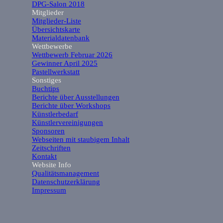
DPG-Salon 2018
Mitglieder
▼
Mitglieder-Liste
Übersichtskarte
Materialdatenbank
Wettbewerbe
▼
Wettbewerb Februar 2026
Gewinner April 2025
Pastellwerkstatt
Sonstiges
▼
Buchtips
Berichte über Ausstellungen
Berichte über Workshops
Künstlerbedarf
Künstlervereinigungen
Sponsoren
Webseiten mit staubigem Inhalt
Zeitschriften
Kontakt
Website Info
▼
Qualitätsmanagement
Datenschutzerklärung
Impressum