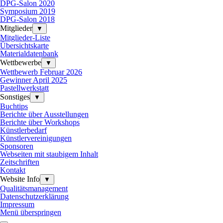
DPG-Salon 2020
Symposium 2019
DPG-Salon 2018
Mitglieder
▼
Mitglieder-Liste
Übersichtskarte
Materialdatenbank
Wettbewerbe
▼
Wettbewerb Februar 2026
Gewinner April 2025
Pastellwerkstatt
Sonstiges
▼
Buchtips
Berichte über Ausstellungen
Berichte über Workshops
Künstlerbedarf
Künstlervereinigungen
Sponsoren
Webseiten mit staubigem Inhalt
Zeitschriften
Kontakt
Website Info
▼
Qualitätsmanagement
Datenschutzerklärung
Impressum
Menü überspringen