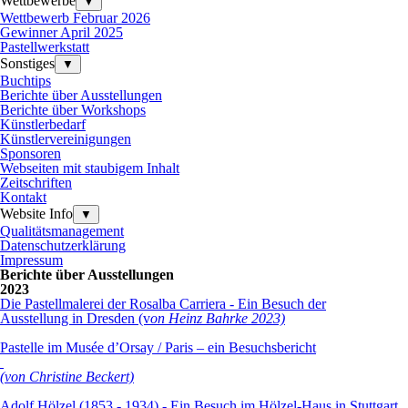
Wettbewerbe
▼
Wettbewerb Februar 2026
Gewinner April 2025
Pastellwerkstatt
Sonstiges
▼
Buchtips
Berichte über Ausstellungen
Berichte über Workshops
Künstlerbedarf
Künstlervereinigungen
Sponsoren
Webseiten mit staubigem Inhalt
Zeitschriften
Kontakt
Website Info
▼
Qualitätsmanagement
Datenschutzerklärung
Impressum
Berichte über Ausstellungen
2023
Die Pastellmalerei der Rosalba Carriera - Ein Besuch der
Ausstellung in Dresden
(v
on Heinz Bahrke 2023)
Pastelle im Musée d’Orsay / Paris – ein Besuchsbericht
(von Christine Beckert)
Adolf Hölzel (1853 - 1934) - Ein Besuch im Hölzel-Haus in Stuttgart