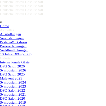
Direkt zum Seiteninhalt
Deutsche Pastell Gesellschaft
Deutsche Pastell Gesellschaft
Deutsche Pastell Gesellschaft
Deutsche Pastell Gesellschaft
Menü überspringen
×
Home
Aktuelles
▼
Ausstellungen
Veranstaltungen
Pastell-Workshops
Preisverleihungen
Veröffentlichungen
10 Jahre DPG (2025)
Galerie
▼
Internationale Gäste
DPG Salon 2026
Symposium 2026
DPG Salon 2025
Malevent 2025
Symposium 2024
Symposium 2023
DPG-Salon 2022
Symposium 2021
DPG-Salon 2020
Symposium 2019