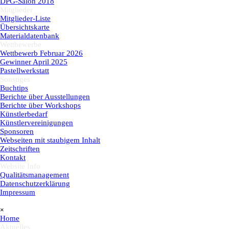
DPG-Salon 2018
Mitglieder
▼
Mitglieder-Liste
Übersichtskarte
Materialdatenbank
Wettbewerbe
▼
Wettbewerb Februar 2026
Gewinner April 2025
Pastellwerkstatt
Sonstiges
▼
Buchtips
Berichte über Ausstellungen
Berichte über Workshops
Künstlerbedarf
Künstlervereinigungen
Sponsoren
Webseiten mit staubigem Inhalt
Zeitschriften
Kontakt
Website Info
▼
Qualitätsmanagement
Datenschutzerklärung
Impressum
Menü überspringen
×
Home
Aktuelles
▼