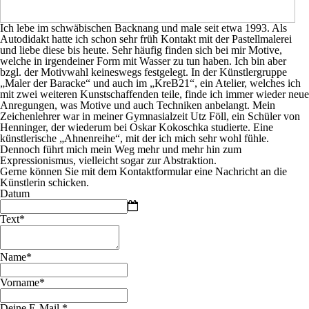
Ich lebe im schwäbischen Backnang und male seit etwa 1993. Als
Autodidakt hatte ich schon sehr früh Kontakt mit der Pastellmalerei
und liebe diese bis heute. Sehr häufig finden sich bei mir Motive,
welche in irgendeiner Form mit Wasser zu tun haben. Ich bin aber
bzgl. der Motivwahl keineswegs festgelegt. In der Künstlergruppe
„Maler der Baracke“ und auch im „KreB21“, ein Atelier, welches ich
mit zwei weiteren Kunstschaffenden teile, finde ich immer wieder neue
Anregungen, was Motive und auch Techniken anbelangt. Mein
Zeichenlehrer war in meiner Gymnasialzeit Utz Föll, ein Schüler von
Henninger, der wiederum bei Oskar Kokoschka studierte. Eine
künstlerische „Ahnenreihe“, mit der ich mich sehr wohl fühle.
Dennoch führt mich mein Weg mehr und mehr hin zum
Expressionismus, vielleicht sogar zur Abstraktion.
Gerne können Sie mit dem Kontaktformular eine Nachricht an die
Künstlerin schicken.
Datum
Text
*
Name
*
Vorname
*
Deine E-Mail
*