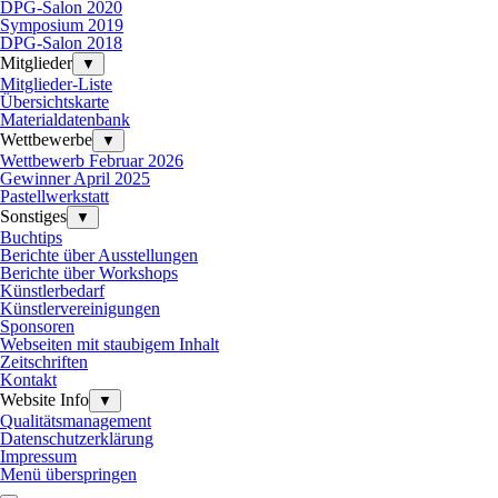
DPG-Salon 2020
Symposium 2019
DPG-Salon 2018
Mitglieder
▼
Mitglieder-Liste
Übersichtskarte
Materialdatenbank
Wettbewerbe
▼
Wettbewerb Februar 2026
Gewinner April 2025
Pastellwerkstatt
Sonstiges
▼
Buchtips
Berichte über Ausstellungen
Berichte über Workshops
Künstlerbedarf
Künstlervereinigungen
Sponsoren
Webseiten mit staubigem Inhalt
Zeitschriften
Kontakt
Website Info
▼
Qualitätsmanagement
Datenschutzerklärung
Impressum
Menü überspringen