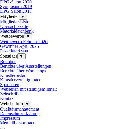
DPG-Salon 2020
Symposium 2019
DPG-Salon 2018
Mitglieder
▼
Mitglieder-Liste
Übersichtskarte
Materialdatenbank
Wettbewerbe
▼
Wettbewerb Februar 2026
Gewinner April 2025
Pastellwerkstatt
Sonstiges
▼
Buchtips
Berichte über Ausstellungen
Berichte über Workshops
Künstlerbedarf
Künstlervereinigungen
Sponsoren
Webseiten mit staubigem Inhalt
Zeitschriften
Kontakt
Website Info
▼
Qualitätsmanagement
Datenschutzerklärung
Impressum
Menü überspringen