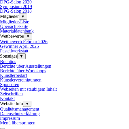
DPG-Salon 2020
Symposium 2019
DPG-Salon 2018
Mitglieder
▼
Mitglieder-Liste
Übersichtskarte
Materialdatenbank
Wettbewerbe
▼
Wettbewerb Februar 2026
Gewinner April 2025
Pastellwerkstatt
Sonstiges
▼
Buchtips
Berichte über Ausstellungen
Berichte über Workshops
Künstlerbedarf
Künstlervereinigungen
Sponsoren
Webseiten mit staubigem Inhalt
Zeitschriften
Kontakt
Website Info
▼
Qualitätsmanagement
Datenschutzerklärung
Impressum
Menü überspringen