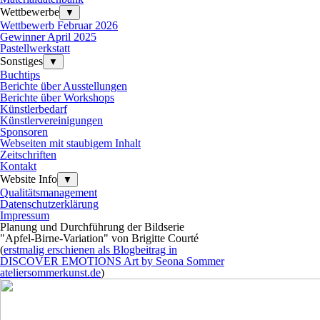
Wettbewerbe
▼
Wettbewerb Februar 2026
Gewinner April 2025
Pastellwerkstatt
Sonstiges
▼
Buchtips
Berichte über Ausstellungen
Berichte über Workshops
Künstlerbedarf
Künstlervereinigungen
Sponsoren
Webseiten mit staubigem Inhalt
Zeitschriften
Kontakt
Website Info
▼
Qualitätsmanagement
Datenschutzerklärung
Impressum
Planung und Durchführung der Bildserie
"Apfel-Birne-Variation"
von Brigitte Courté
(
erstmalig erschienen als Blogbeitrag in
DISCOVER EMOTIONS Art by Seona Sommer
ateliersommerkunst.de
)