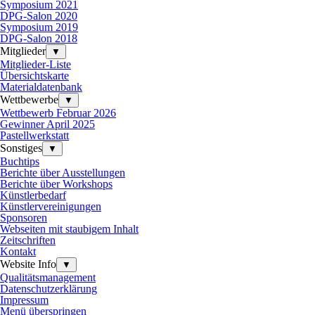
Symposium 2021
DPG-Salon 2020
Symposium 2019
DPG-Salon 2018
Mitglieder
▼
Mitglieder-Liste
Übersichtskarte
Materialdatenbank
Wettbewerbe
▼
Wettbewerb Februar 2026
Gewinner April 2025
Pastellwerkstatt
Sonstiges
▼
Buchtips
Berichte über Ausstellungen
Berichte über Workshops
Künstlerbedarf
Künstlervereinigungen
Sponsoren
Webseiten mit staubigem Inhalt
Zeitschriften
Kontakt
Website Info
▼
Qualitätsmanagement
Datenschutzerklärung
Impressum
Menü überspringen